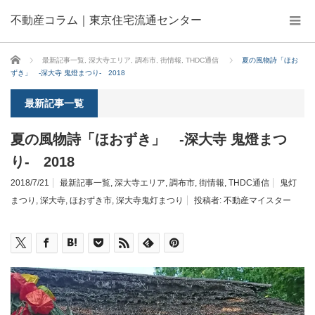
不動産コラム｜東京住宅流通センター
ホーム
最新記事一覧
,
深大寺エリア
,
調布市
,
街情報
,
THDC通信
夏の風物詩「ほお
ずき」 -深大寺 鬼燈まつり- 2018
最新記事一覧
夏の風物詩「ほおずき」 -深大寺 鬼燈まつ
り- 2018
2018/7/21
最新記事一覧
,
深大寺エリア
,
調布市
,
街情報
,
THDC通信
鬼灯
まつり
,
深大寺
,
ほおずき市
,
深大寺鬼灯まつり
投稿者:
不動産マイスター