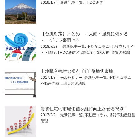
2018/1/7
最新記事一覧
,
THDC通信
【台風対策】まとめ ～大雨・強風に備える
～ ゲリラ豪雨にも
2018/7/28
最新記事一覧
,
不動産コラム
,
お役立ちサイ
ト・情報
,
THDC通信
,
住環境
,
住宅購入後
,
賃貸の知識
土地購入検討の視点〔1〕路地状敷地
2017/1/8
webセミナー
,
最新記事一覧
,
不動産コラム
,
不動産売買
,
土地
,
関連法規
賃貸住宅の市場価値を維持向上させる視点！
2017/2/2
最新記事一覧
,
不動産コラム
,
賃貸不動産経営
管理