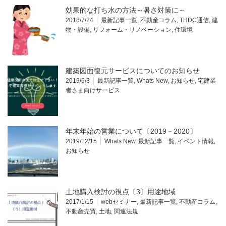
効果的な打ち水の方法～暑さ対策に～
2018/7/24
最新記事一覧
,
不動産コラム
,
THDC通信
,
建
物・設備
,
リフォーム・リノベーション
,
住環境
建築図面復元サービスについてのお知らせ
2019/6/3
最新記事一覧
,
Whats New
,
お知らせ
,
宅建業
者さま向けサービス
年末年始の営業について〔2019－2020〕
2019/12/15
Whats New
,
最新記事一覧
,
イベント情報
,
お知らせ
土地購入検討の視点〔3〕用途地域
2017/1/15
webセミナー
,
最新記事一覧
,
不動産コラム
,
不動産売買
,
土地
,
関連法規