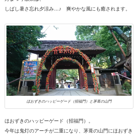
しばし暑さ忘れ夕涼み…♪ 爽やかな風にも癒されます。
ほおずきのハッピーゲード（招福門）と茅葺の山門
ほおずきのハッピーゲード（招福門）。
今年は鬼灯のアーチが二重になり、茅葺の山門にほおずき