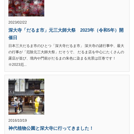
2023/02/22
深大寺「だるま市」元三大師大祭 2023年（令和5年）開
催日
日本三大だるま市のひとつ「深大寺だるま市」 深大寺の諸行事中、最大
の行事が「厄除元三大師大祭」だそうで、 だるま店を中心にたくさんの
露店が並び、境内や門前がだるまの朱色に染まる光景は圧巻です！
※2023厄...
2016/10/19
神代植物公園と深大寺に行ってきました！