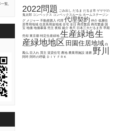
事一覧
,
2022問題
ごみ出し
だるま
だるま市
ゲゲゲの
鬼太郎
コンベックス
コンベックスルール
ホームステージン
代理契約
グ
メジャー
不動産購入
代理
仲介
低層住
居専用地域
住居系用途地域
全宅
全日
商売繁昌
商売繁盛
国
宝
地価
地価暴落
売主
夜桜
媒介
巻尺
日本三大だるま市
早期
生産緑地
生
売却
東京都
特定生産緑地
産緑地地区
田園住居地域
白
野川
鳳仏
目入れ
買主
賃貸住宅
農地
農業用施設
達磨
阿吽
阿吽の呼吸
ＤＩＹ
ＦＲＫ