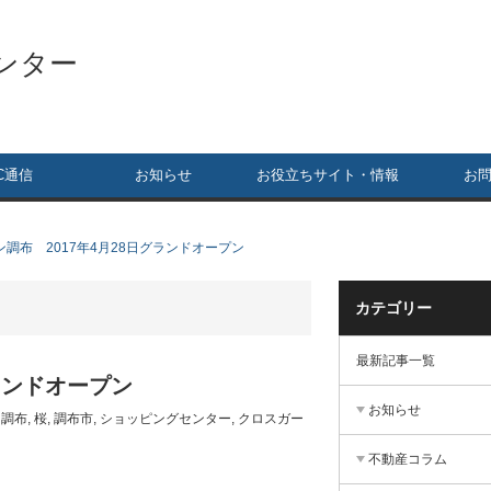
ンター
C通信
お知らせ
お役立ちサイト・情報
お
調布 2017年4月28日グランドオープン
カテゴリー
最新記事一覧
ランドオープン
お知らせ
,
調布
,
桜
,
調布市
,
ショッピングセンター
,
クロスガー
不動産コラム