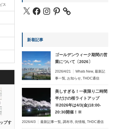
ビス
X
Facebook
Instagram
Pinterest
新着記事
ゴールデンウィーク期間の営
業について〔2026〕
2026/4/21
Whats New
,
最新記
事一覧
,
お知らせ
,
THDC通信
美しすぎる！一夜限り二時間
半だけの桜ライトアップ
※2026年は4/3(金)18:00-
20:30開催！※
2026/4/3
最新記事一覧
,
調布市
,
街情報
,
THDC通信
ップす