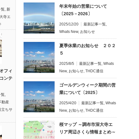
年末年始の営業について
一覧
,
新
〔2025－2026〕
大寺エ
件
2025/12/20
最新記事一覧
,
Whats New
,
お知らせ
夏季休業のお知らせ ２０２
５
2025/8/5
最新記事一覧
,
Whats
オフィ
New
,
お知らせ
,
THDC通信
コンテ
ゴールデンウィーク期間の営
業について〔2025〕
一覧
,
不動産
2025/4/20
最新記事一覧
,
Whats
役立ちサ
New
,
お知らせ
,
THDC通信
桜マップ ～調布市深大寺エ
リア周辺さくら情報まとめ～