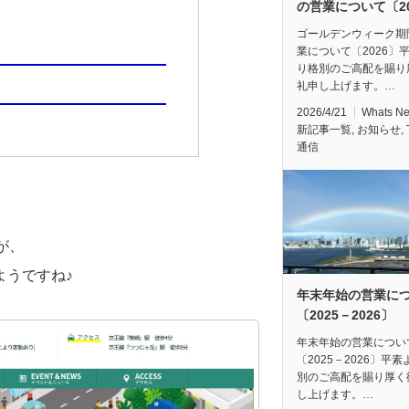
の営業について〔20
ゴールデンウィーク期
業について〔2026〕
り格別のご高配を賜り
礼申し上げます。…
2026/4/21
Whats N
新記事一覧
,
お知らせ
,
通信
ーが、
ようですね♪
年末年始の営業に
〔2025－2026〕
年末年始の営業につい
〔2025－2026〕平
別のご高配を賜り厚く
し上げます。…