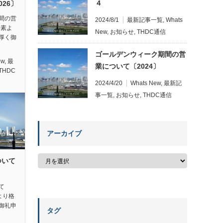
４
26〕
間の営
2024/8/1
最新記事一覧
,
Whats
平素よ
New
,
お知らせ
,
THDC通信
厚く御
ゴールデンウィーク期間の営
ew
,
最
業について〔2024〕
THDC
2024/4/20
Whats New
,
最新記
事一覧
,
お知らせ
,
THDC通信
アーカイブ
ついて
て
素より格
御礼申
タグ