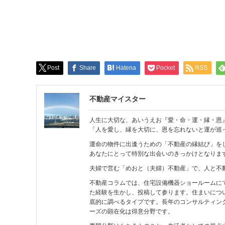
Post
Share
Hatena
Pocket
RSS
不動産マイスター
人生に大切な、あいうえお『愛・命・運・縁・恩
「人を愛し、縁を大切に、恩を忘れないと運が巡
運命の物件に出逢うための「不動産の縁結び」を
あなたにとって特別な出会いのきっかけとなりま
夫婦で営む「めおと（夫婦）不動産」で、人と不
不動産コラムでは、住宅設備機器ショールームに
た経験を生かし、投稿して参ります。住まいにつ
底的に調べるタイプです。長年のコンサルティン
ーズの顕在化は得意分野です。