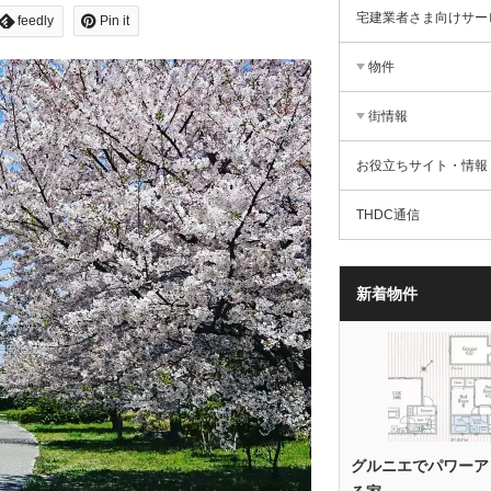
宅建業者さま向けサー
feedly
Pin it
物件
街情報
お役立ちサイト・情報
THDC通信
新着物件
グルニエでパワーア