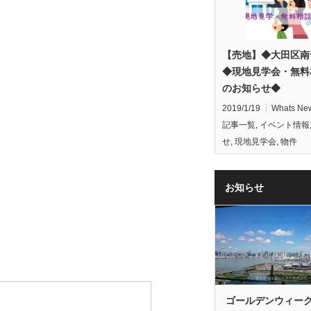
【売地】◆大田区南
◆現地見学会・無料
のお知らせ◆
2019/1/19
Whats Ne
記事一覧
,
イベント情報
せ
,
現地見学会
,
物件
お知らせ
ゴールデンウィー