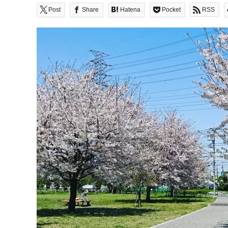
Post
Share
Hatena
Pocket
RSS