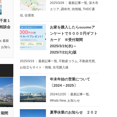
2025/3/28
最新記事一覧
,
深大寺
エリア
,
調布市
,
街情報
,
THDC通
信
,
住環境
千束１
相談会
お家を購入したらsuumoア
ンケートで５０００円ギフト
カード ※受付期間
w
,
最新
2025/3/19(水)～
,
お知ら
2025/7/22(火)版
2025/3/19
最新記事一覧
,
不動産コラム
,
不動産売買
,
お役立ちサイト・情報
,
住宅購入後
年末年始の営業について
〔2024－2025〕
2024/12/20
最新記事一覧
,
Whats New
,
お知らせ
夏季休業のお知らせ ２０２
ク期間