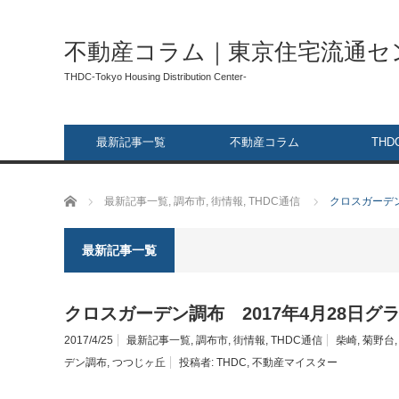
不動産コラム｜東京住宅流通セ
THDC-Tokyo Housing Distribution Center-
最新記事一覧
不動産コラム
THD
ホーム
最新記事一覧
,
調布市
,
街情報
,
THDC通信
クロスガーデン
最新記事一覧
クロスガーデン調布 2017年4月28日グ
2017/4/25
最新記事一覧
,
調布市
,
街情報
,
THDC通信
柴崎
,
菊野台
デン調布
,
つつじヶ丘
投稿者:
THDC
,
不動産マイスター