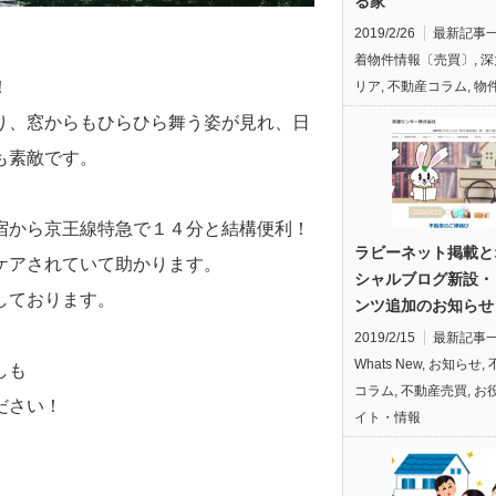
る家
2019/2/26
最新記事
着物件情報〔売買〕
,
深
！
リア
,
不動産コラム
,
物
り、窓からもひらひら舞う姿が見れ、日
も素敵です。
宿から京王線特急で１４分と結構便利！
ラビーネット掲載と
ケアされていて助かります。
シャルブログ新設・
しております。
ンツ追加のお知らせ
2019/2/15
最新記事
Whats New
,
お知らせ
,
しも
コラム
,
不動産売買
,
お
ださい！
イト・情報