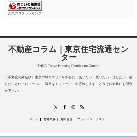
人気ブログランキング
不動産コラム｜東京住宅流通セン
ター
THDC-Tokyo Housing Distribution Center-
〔不動産の縁結び〕東京の城南エリアを中心に、売りたい・買いたい・貸したい・借
りたいといったニーズに、誠実をモットーにご対応致します。どうぞお気軽にお問合
せ下さい。
RSS
X
Facebook
Instagram
ホーム
会社概要
お問合せ
プライバシーポリシー