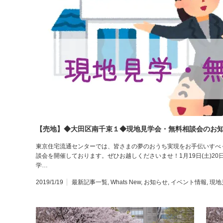
【売地】◆大田区南千束１◆現地見学会・無料相談会のお
東京住宅流通センターでは、皆さまの夢のおうち実現をお手伝いすべ
談会を開催しております。ぜひお越しくださいませ！1月19日(土)20
学…
2019/1/19
最新記事一覧
,
Whats New
,
お知らせ
,
イベント情報
,
現地