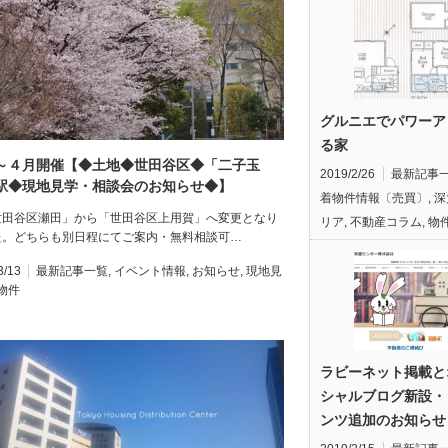
グルニエでパワーア
る家
～４月開催【◆土地◆世田谷区◆「二子玉
2019/2/26
最新記事
駅◆現地見学・相談会のお知らせ◆】
着物件情報〔売買〕
,
深
世田谷区瀬田」から「世田谷区上用賀」へ変更となり
リア
,
不動産コラム
,
物
た。どちらも別日程にてご案内・無料相談可…
3/13
最新記事一覧
,
イベント情報
,
お知らせ
,
現地見
物件
ラビーネット掲載と
シャルブログ新設・
ンツ追加のお知らせ