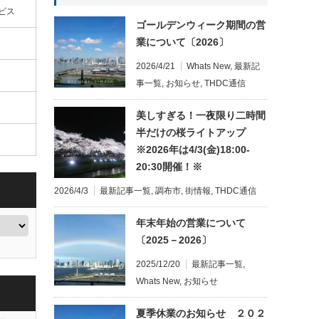
ビス
ゴールデンウィーク期間の営
業について〔2026〕
2026/4/21
Whats New
,
最新記
事一覧
,
お知らせ
,
THDC通信
美しすぎる！一夜限り二時間
半だけの桜ライトアップ
※2026年は4/3(金)18:00-
20:30開催！※
2026/4/3
最新記事一覧
,
調布市
,
街情報
,
THDC通信
年末年始の営業について
〔2025－2026〕
2025/12/20
最新記事一覧
,
Whats New
,
お知らせ
夏季休業のお知らせ ２０２