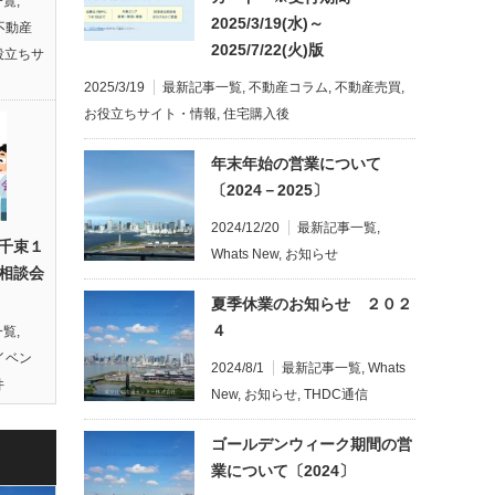
一覧
,
2025/3/19(水)～
不動産
2025/7/22(火)版
役立ちサ
2025/3/19
最新記事一覧
,
不動産コラム
,
不動産売買
,
お役立ちサイト・情報
,
住宅購入後
年末年始の営業について
〔2024－2025〕
2024/12/20
最新記事一覧
,
千束１
Whats New
,
お知らせ
相談会
夏季休業のお知らせ ２０２
４
一覧
,
イベン
2024/8/1
最新記事一覧
,
Whats
件
New
,
お知らせ
,
THDC通信
ゴールデンウィーク期間の営
業について〔2024〕