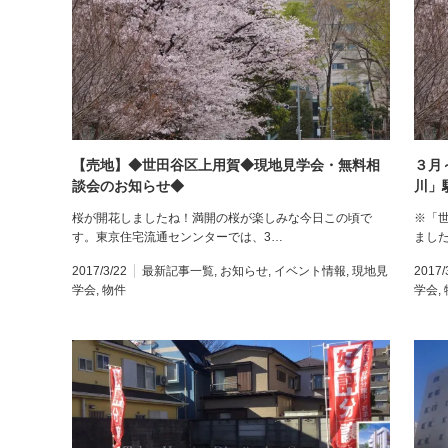
【売地】◆世田谷区上用賀◆現地見学会・無料相
３月
談会のお知らせ◆
川」
桜が開花しましたね！満開の桜が楽しみな今日この頃で
※「
す。東京住宅流通センンターでは、3…
まし
2017/3/22
最新記事一覧
,
お知らせ
,
イベント情報
,
現地見
2017/
学会
,
物件
学会
,