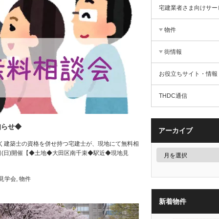
宅建業者さま向けサー
物件
街情報
お役立ちサイト・情報
THDC通信
知らせ◆
アーカイブ
く建築士の資格を併せ持つ宅建士が、現地にて無料相
日(日)開催【◆土地◆大田区南千束◆駅近◆現地見
見学会
,
物件
新着物件