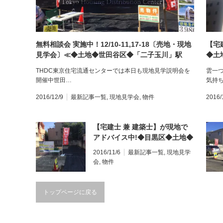
無料相談会 実施中！12/10-11,17-18〔売地・現地
【宅
見学会〕≪◆土地◆世田谷区◆「二子玉川」駅
◆土
◆≫
THDC東京住宅流通センターでは本日も現地見学説明会を
雲一
開催中世田…
気持
2016/12/9
最新記事一覧
,
現地見学会
,
物件
2016/
【宅建士 兼 建築士】が現地で
アドバイス中!◆目黒区◆土地◆
学芸大学◆
2016/11/6
最新記事一覧
,
現地見学
会
,
物件
トップページに戻る