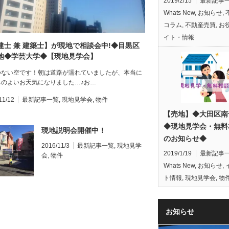
2019/2/15
最新記事
Whats New
,
お知らせ
,
コラム
,
不動産売買
,
お
イト・情報
建士 兼 建築士】が現地で相談会中!◆目黒区
地◆学芸大学◆【現地見学会】
つない空です！朝は道路が濡れていましたが、本当に
ちのよいお天気になりました…♪お…
11/12
最新記事一覧
,
現地見学会
,
物件
【売地】◆大田区南
◆現地見学会・無料
現地説明会開催中！
のお知らせ◆
2016/11/3
最新記事一覧
,
現地見学
2019/1/19
最新記事
会
,
物件
Whats New
,
お知らせ
,
ト情報
,
現地見学会
,
物
お知らせ