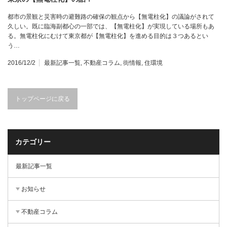
都市の景観と災害時の避難路の確保の観点から【無電柱化】の議論がされて
久しい。既に臨海副都心の一部では、【無電柱化】が実現している場所もあ
る。無電柱化にむけて東京都が【無電柱化】を進める目的は３つあるとい
う…
2016/12/2
最新記事一覧
,
不動産コラム
,
街情報
,
住環境
トップページに戻る
カテゴリー
最新記事一覧
お知らせ
不動産コラム