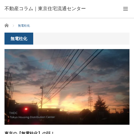
不動産コラム｜東京住宅流通センター
ホーム
無電柱化
無電柱化
東京の【無電柱化】の話！