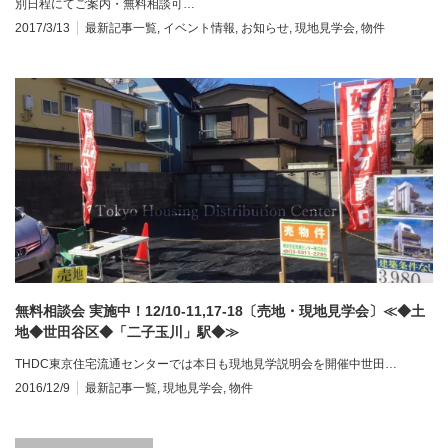
別日程にてご案内・無料相談可…
2017/3/13
最新記事一覧
,
イベント情報
,
お知らせ
,
現地見学会
,
物件
無料相談会 実施中！12/10-11,17-18〔売地・現地見学会〕≪◆土
地◆世田谷区◆「二子玉川」駅◆≫
THDC東京住宅流通センターでは本日も現地見学説明会を開催中世田…
2016/12/9
最新記事一覧
,
現地見学会
,
物件