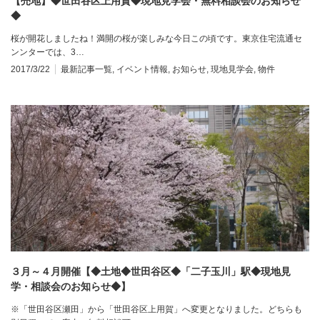
【売地】◆世田谷区上用賀◆現地見学会・無料相談会のお知らせ
◆
桜が開花しましたね！満開の桜が楽しみな今日この頃です。東京住宅流通セ
ンンターでは、3…
2017/3/22
最新記事一覧
,
イベント情報
,
お知らせ
,
現地見学会
,
物件
３月～４月開催【◆土地◆世田谷区◆「二子玉川」駅◆現地見
学・相談会のお知らせ◆】
※「世田谷区瀬田」から「世田谷区上用賀」へ変更となりました。どちらも