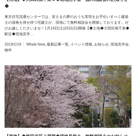
◆
東京住宅流通センターでは、皆さまの夢のおうち実現をお手伝いすべく建築
士の資格を併せ持つ宅建士が、現地にて無料相談会を開催しております。ぜ
ひお越しくださいませ！1月19日(土)20日(日)開催【◆土地◆大田区南千束◆
駅近◆現地見学…
2019/1/19
Whats New
,
最新記事一覧
,
イベント情報
,
お知らせ
,
現地見学会
,
物件